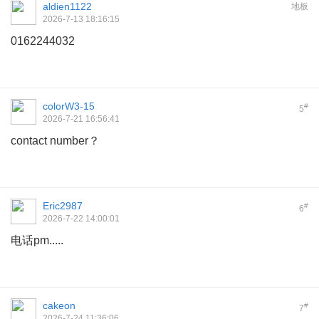
aldien1122
地板
2026-7-13 18:16:15
0162244032
colorW3-15
#
5
2026-7-21 16:56:41
contact number？
Eric2987
#
6
2026-7-22 14:00:01
电话pm.....
cakeon
#
7
2026-7-24 11:36:06