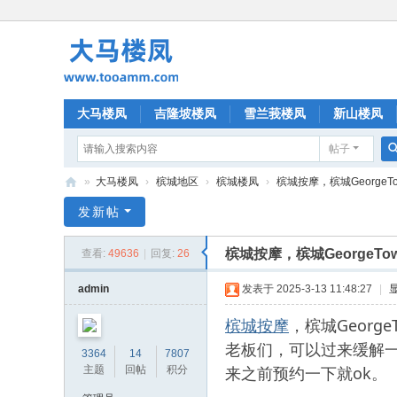
大马楼凤
吉隆坡楼凤
雪兰莪楼凤
新山楼凤
帖子
»
大马楼凤
›
槟城地区
›
槟城楼凤
›
槟城按摩，槟城GeorgeT
大
发新帖
马
槟城按摩，槟城GeorgeT
查看:
49636
|
回复:
26
楼
凤
admin
发表于 2025-3-13 11:48:27
|
槟城按摩
，槟城Geor
老板们，可以过来缓解一
3364
14
7807
来之前预约一下就ok。
主题
回帖
积分