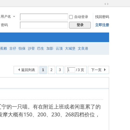
切
换
用户名
自动登录
找回密码
到
宽
密码
立即注册
登录
版
蕉赖
古仔
怡保
沙登
巴生
加影
云顶
大城堡
文良港
返回列表
1
2
3
/ 3 页
下一页
国辽宁的一只喵。有在附近上班或者闲逛累了的
概有150、200、230、268四档价位，