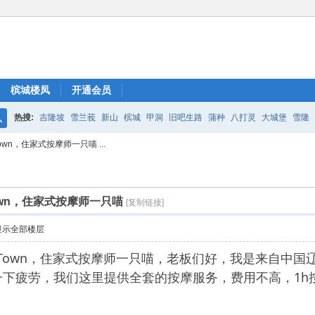
槟城楼凤
开通会员
热搜:
吉隆坡
雪兰莪
新山
槟城
甲洞
旧吧生路
蒲种
八打灵
大城堡
雪隆
搜
own，住家式按摩师一只喵 ...
索
own，住家式按摩师一只喵
[复制链接]
显示全部楼层
geTown，住家式按摩师一只喵，老板们好，我是来自中
下疲劳，我们这里提供全套的按摩服务，费用不高，1h按摩大