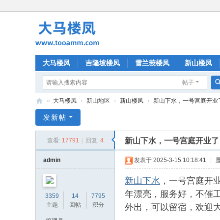
大马楼凤
吉隆坡楼凤
雪兰莪楼凤
新山楼凤
帖子
»
大马楼凤
›
新山地区
›
新山楼凤
›
新山下水，一号宫庭开业
大
发新帖
马
新山下水，一号宫庭开业了
查看:
17791
|
回复:
4
楼
凤
admin
发表于 2025-3-15 10:18:41
|
新山下水
，一号宫庭开
年漂亮，服务好，不催
3359
14
7795
外出，可以留宿，欢迎
主题
回帖
积分