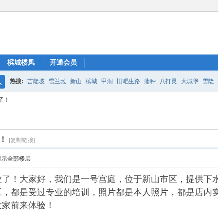
槟城楼凤
开通会员
热搜:
吉隆坡
雪兰莪
新山
槟城
甲洞
旧吧生路
蒲种
八打灵
大城堡
雪隆
搜
了！
索
！
[复制链接]
显示全部楼层
业了！大家好，我们是一号宫庭，位于新山市区，提供下
工，都是受过专业的培训，照片都是本人照片，都是店内
大家前来体验！