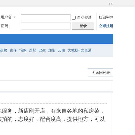
切
换
用户名
自动登录
找回密码
到
宽
密码
立即注册
登录
版
蕉赖
古仔
怡保
沙登
巴生
加影
云顶
大城堡
文良港
返回列表
水服务，新店刚开店，有来自各地的私房菜，
实拍的，态度好，配合度高，提供地方，可以