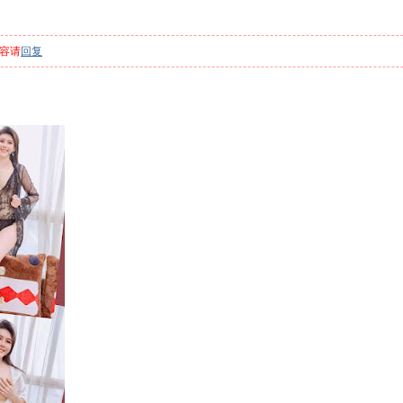
容请
回复