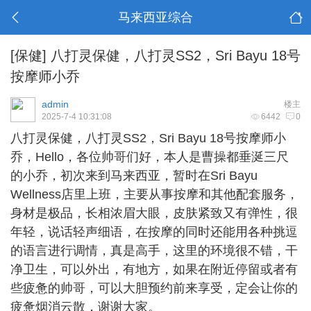
马来西亚综合
[保健]
八打灵保健，八打灵SS2，Sri Bayu 18号
按摩师小乔
admin
楼主
2025-7-4 10:31:08
6442
0
八打灵保健
，八打灵SS2，Sri Bayu 18号按摩师小
乔，Hello，各位帅哥们好，本人是曹操都垂涎三尺
的小乔，初次来到马来西亚，暂时在Sri Bayu
Wellness店里上班，主要从事按摩和其他配套服务，
身材是极品，长相浓眉大眼，皮肤紧致又有弹性，很
年轻，说话轻声细语，在按摩的同时还能用各种挑逗
的语言进行调情，真是高手，这里的环境很不错，干
净卫生，可以外出，有地方，如果在附近停留或者有
些疲惫的帅哥，可以大胆预约前来享受，定会让你的
疲惫烟消云散，谢谢大家。