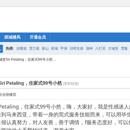
槟城楼凤
开通会员
热搜:
吉隆坡
雪兰莪
新山
槟城
甲洞
旧吧生路
蒲种
八打灵
大城堡
雪隆
搜
ri Petaling，住家式99号小然 ...
索
 Petaling，住家式99号小然
[复制链接]
示全部楼层
i Petaling，住家式99号小然，嗨，大家好，我是性
来到马来西亚，带着一身的莞式服务技能而来，可以用毕
目很认真努力，对人友善，善于调情，f服务态度好，可以