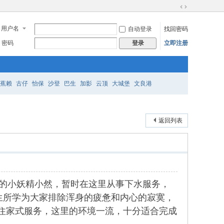
切
换
用户名
自动登录
找回密码
到
宽
密码
立即注册
登录
版
蕉赖
古仔
怡保
沙登
巴生
加影
云顶
大城堡
文良港
返回列表
感迷人的小妖精小然，暂时在这里从事下水服务，
生所学为大家排除浑身的疲惫和内心的寂寞，
住家式服务，这里的环境一流，十分适合完成