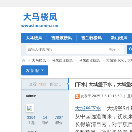
大马楼凤
吉隆坡楼凤
雪兰莪楼凤
新山楼凤
帖子
»
大马楼凤
›
马来西亚综合
›
马来西亚综合
›
大城堡下水，大城堡S
大
发新帖
马
[下水]
大城堡下水，大城堡Sri
查看:
7333
|
回复:
1
楼
凤
admin
发表于 2025-7-6 10:16:59
|
显
大城堡下水
，大城堡Sr
从中国远道而来，初次
3364
14
7807
长得眉清目秀，对于项
主题
回帖
积分