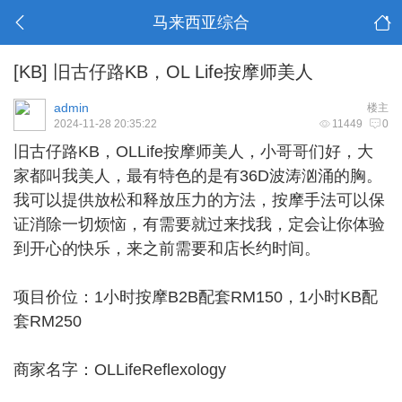
马来西亚综合
[KB]
旧古仔路KB，OL Life按摩师美人
admin
楼主
2024-11-28 20:35:22
11449
0
旧古仔路KB
，OLLife按摩师美人，小哥哥们好，大
家都叫我美人，最有特色的是有36D波涛汹涌的胸。
我可以提供放松和释放压力的方法，按摩手法可以保
证消除一切烦恼，有需要就过来找我，定会让你体验
到开心的快乐，来之前需要和店长约时间。
项目价位：1小时按摩B2B配套RM150，1小时KB配
套RM250
商家名字：OLLifeReflexology