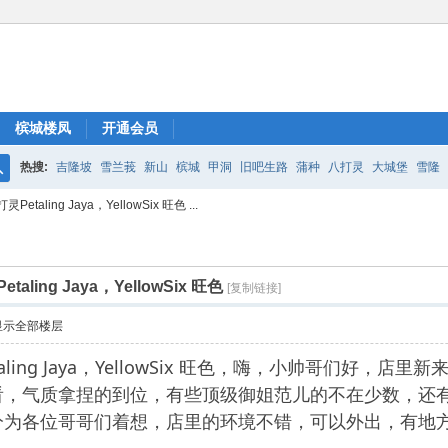
槟城楼凤
开通会员
热搜:
吉隆坡
雪兰莪
新山
槟城
甲洞
旧吧生路
蒲种
八打灵
大城堡
雪隆
搜
aling Jaya，YellowSix 旺色 ...
索
ling Jaya，YellowSix 旺色
[复制链接]
显示全部楼层
aling Jaya，YellowSix 旺色，嗨，小帅哥们好
看，气质拿捏的到位，有些顶级御姐范儿的不在少数，还
分为各位哥哥们着想，店里的环境不错，可以外出，有地