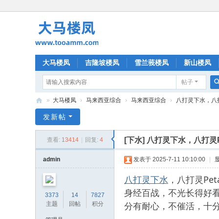
大马楼凤
吉隆坡楼凤
雪兰莪楼凤
新山楼凤
帖子
»
大马楼凤
›
马来西亚综合
›
马来西亚综合
›
八打灵下水，八打灵Pet
大
发新帖
马
[下水]
八打灵下水，八打灵Peta
查看:
13414
|
回复:
4
楼
凤
admin
发表于 2025-7-11 10:10:00
|
八打灵下水
，八打灵Pet
身经百战，不光长得好
3373
14
7827
分有耐心，不催活，十
主题
回帖
积分