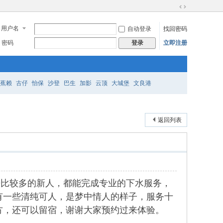
切
换
用户名
自动登录
找回密码
到
宽
密码
立即注册
登录
版
蕉赖
古仔
怡保
沙登
巴生
加影
云顶
大城堡
文良港
返回列表
，店里新来比较多的新人，都能完成专业的下水服务，
有一些清纯可人，是梦中情人的样子，服务十
方，还可以留宿，谢谢大家预约过来体验。