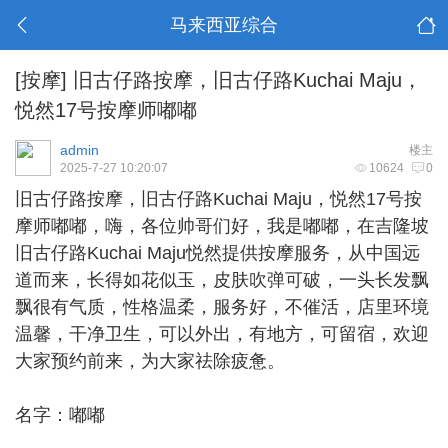
马来西亚综合
[按摩]
旧古仔路按摩，旧古仔路Kuchai Maju，
悦然17号按摩师嘟嘟
admin
楼主
2025-7-27 10:20:07
10624
0
旧古仔路按摩
，旧古仔路Kuchai Maju，悦然17号按
摩师嘟嘟，嗨，各位帅哥们好，我是嘟嘟，在吉隆坡
旧古仔路Kuchai Maju悦然提供按摩服务，从中国远
道而来，长得如花似玉，皮肤吹弹可破，一头长发飘
飘很有气质，性格温柔，服务好，不催活，店里环境
温馨，干净卫生，可以外出，有地方，可留宿，欢迎
大家预约前来，为大家祛除疲惫。
名字：嘟嘟