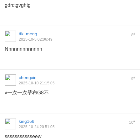
gdrctgvghtg
tfk_meng
#
8
2025-10-5 02:06:49
Nnnnnnnnnnnnn
chengxin
#
9
2025-10-10 21:15:05
v一次一次壁布G8不
king168
#
10
2025-10-24 20:51:05
ssssssssssseew