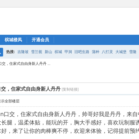
槟城楼凤
开通会员
热搜:
吉隆坡
雪兰莪
新山
槟城
甲洞
旧吧生路
蒲种
八打灵
大城堡
雪隆
搜
in口交，住家式自由身新人丹丹 ...
索
tin口交，住家式自由身新人丹丹
[复制链接]
显示全部楼层
ustin口交，住家式自由身新人丹丹，帅哥好我是丹丹，来自中
大长腿，温柔体贴，能玩的开，胸大手感好，喜欢玩制服
术好，来了让你的肉棒爽不停，欢迎来体验，记得提前预