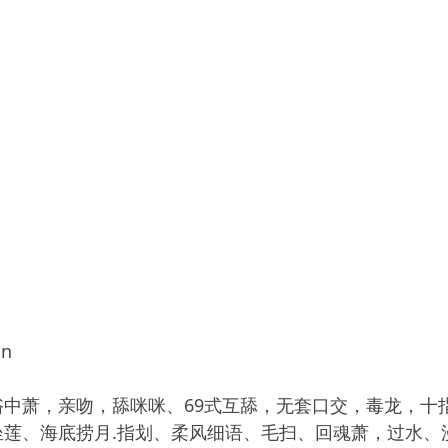
n
浴中萧，亲吻，舔咪咪、69式互舔，无套口交，毒龙，十
坐莲、海底捞月.指划、柔风细语、毛扫、回魂萧，过水、