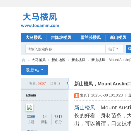
大马楼凤
吉隆坡楼凤
雪兰莪楼凤
新山楼凤
帖子
»
大马楼凤
›
新山地区
›
新山楼凤
›
新山楼凤，Mount Aust
大
发新帖
马
新山楼凤，Mount Aus
查看:
9897
|
回复:
3
楼
凤
admin
发表于 2025-8-30 10:10:23
|
新山楼凤
，Mount A
长的好看，身材苗条，
3369
14
7817
出，可以留宿，口交技
主题
回帖
积分