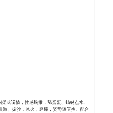
指柔式调情，性感胸推，舔蛋蛋、蜻蜓点水、
漫游、拔沙，冰火，磨棒，姿势随便换。配合