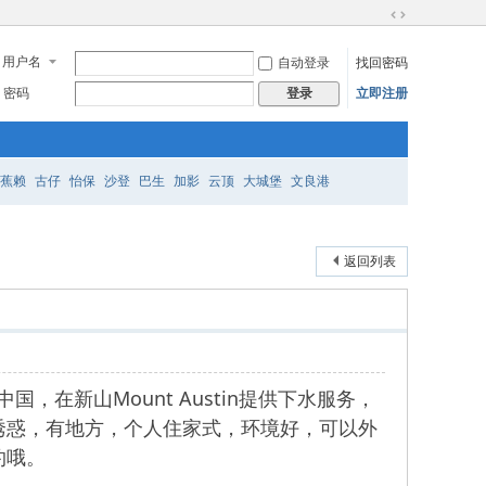
切
换
用户名
自动登录
找回密码
到
宽
密码
立即注册
登录
版
蕉赖
古仔
怡保
沙登
巴生
加影
云顶
大城堡
文良港
返回列表
国，在新山Mount Austin提供下水服务，
诱惑，有地方，个人住家式，环境好，可以外
约哦。