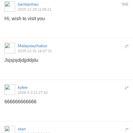
tiantianhao
地板
2025-12-29 11:06:21
Hi, wish to visit you
Malaysiazhabor
#
5
2025-12-31 18:47:31
Jsjsjsjdjdjjddjdu
kylee
#
6
2026-3-3 21:27:42
666666666666
stan
#
7