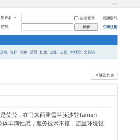
切
换
用户名
自动登录
找回密码
到
宽
密码
立即注册
登录
版
蕉赖
古仔
怡保
沙登
巴生
加影
云顶
大城堡
文良港
返回列表
好，我是莹莹，在马来西亚雪兰莪沙登Taman
质，身体丰满性感，服务技术不错，店里环境很