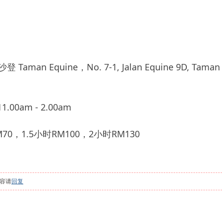
n Equine，No. 7-1, Jalan Equine 9D, Taman Equi
.00am - 2.00am
0，1.5小时RM100，2小时RM130
容请
回复