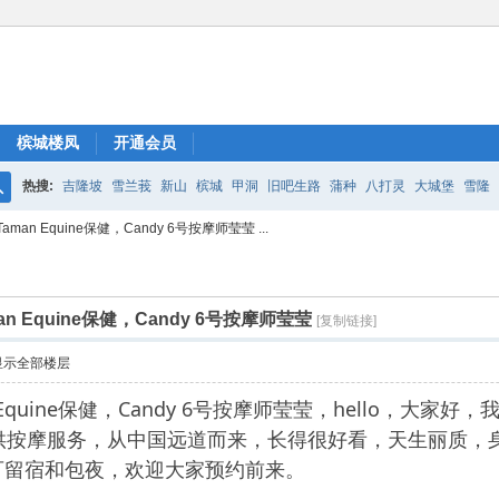
槟城楼凤
开通会员
热搜:
吉隆坡
雪兰莪
新山
槟城
甲洞
旧吧生路
蒲种
八打灵
大城堡
雪隆
搜
an Equine保健，Candy 6号按摩师莹莹 ...
索
 Equine保健，Candy 6号按摩师莹莹
[复制链接]
显示全部楼层
 Equine保健，Candy 6号按摩师莹莹，hello，大家
y会所提供按摩服务，从中国远道而来，长得很好看，天生丽
可留宿和包夜，欢迎大家预约前来。