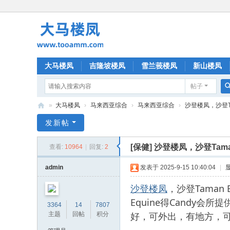
大马楼凤
吉隆坡楼凤
雪兰莪楼凤
新山楼凤
帖子
»
大马楼凤
›
马来西亚综合
›
马来西亚综合
›
沙登楼凤，沙登Tam
大
发新帖
马
[保健]
沙登楼凤，沙登Taman
查看:
10964
|
回复:
2
楼
凤
admin
发表于 2025-9-15 10:40:04
|
沙登楼凤
，沙登Taman
Equine得Cand
3364
14
7807
好，可外出，有地方，
主题
回帖
积分