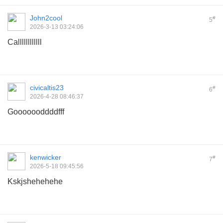
John2cool
#
5
2026-3-13 03:24:06
Callllllllllll
civicaltis23
#
6
2026-4-28 08:46:37
Gooooooddddfff
kenwicker
#
7
2026-5-18 09:45:56
Kskjshehehehe