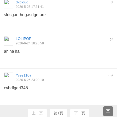
dxcloud
#
8
2026-5-25 17:31:41
sfdsgadrhdgasdgerare
LOLIPOP
#
9
2026-6-24 18:26:58
ah ha ha
Yves1107
#
10
2026-6-25 23:00:10
cvbdfgert345
上一页
第1页
下一页