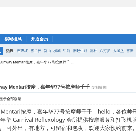
槟城楼凤
开通会员
热搜:
吉隆坡
雪兰莪
新山
槟城
甲洞
旧吧生路
蒲种
八打灵
大城堡
雪隆
搜
way Mentari按摩，嘉年华77号按摩师千 ...
索
ay Mentari按摩，嘉年华77号按摩师千千
[复制链接]
显示全部楼层
ay Mentari按摩，嘉年华77号按摩师千千，hello，
ri的嘉年华 Carnival Reflexology 会所提供按摩
熟，可外出，有地方，可留宿和包夜，欢迎大家预约前来