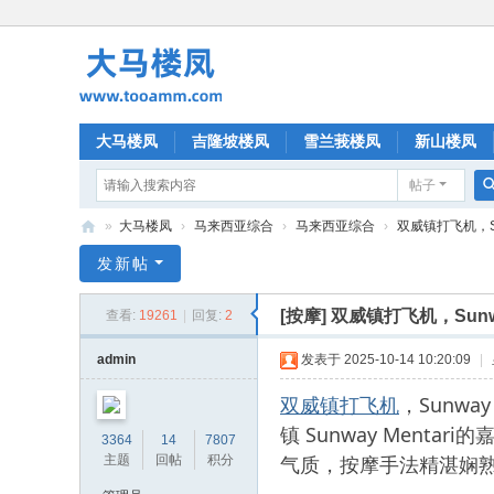
大马楼凤
吉隆坡楼凤
雪兰莪楼凤
新山楼凤
帖子
»
大马楼凤
›
马来西亚综合
›
马来西亚综合
›
双威镇打飞机，Sun
大
发新帖
马
[按摩]
双威镇打飞机，Sunw
查看:
19261
|
回复:
2
楼
凤
admin
发表于 2025-10-14 10:20:09
|
双威镇打飞机
，Sunw
镇 Sunway Menta
3364
14
7807
气质，按摩手法精湛娴
主题
回帖
积分