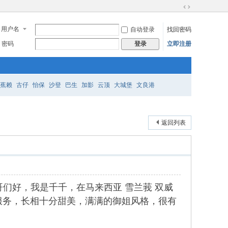
切
换
用户名
自动登录
找回密码
到
宽
密码
立即注册
登录
版
蕉赖
古仔
怡保
沙登
巴生
加影
云顶
大城堡
文良港
返回列表
各位帅哥们好，我是千千，在马来西亚 雪兰莪 双威
服务和打飞机服务，长相十分甜美，满满的御姐风格，很有
。