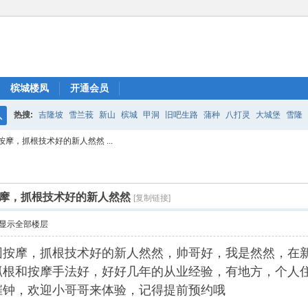
槟城楼凤
开通会员
热搜:
吉隆坡
雪兰莪
新山
槟城
甲洞
旧吧生路
蒲种
八打灵
大城堡
雪隆
搜
摩，抓根技术好的新人然然 ...
索
摩，抓根技术好的新人然然
[复制链接]
显示全部楼层
园按摩，抓根技术好的新人然然，帅哥好，我是然然，在
抓根和按摩手法好，好好几年的从业经验，有地方，个人
催钟，欢迎小哥哥来体验，记得提前预约哦