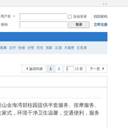
切
换
用户名
自动登录
找回密码
到
宽
密码
立即注册
登录
版
蕉赖
古仔
怡保
沙登
巴生
加影
云顶
大城堡
文良港
返回列表
1
2
/ 2 页
下一页
新山金海湾碧桂园提供半套服务、按摩服务、
住家式，环境干净卫生温馨，交通便利，服务