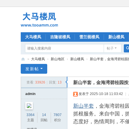
大马楼凤
吉隆坡楼凤
雪兰莪楼凤
新山楼凤
帖子
»
大马楼凤
›
新山地区
›
新山楼凤
›
新山半套，金海湾碧桂园按
大
发新帖
马
新山半套，金海湾碧桂园按
查看:
33926
|
回复:
13
楼
凤
admin
发表于 2025-10-18 11:03:42
|
新山半套
，金海湾碧桂
抓根服务。来自中国，
3364
14
7807
态度好，热情周到，不
主题
回帖
积分