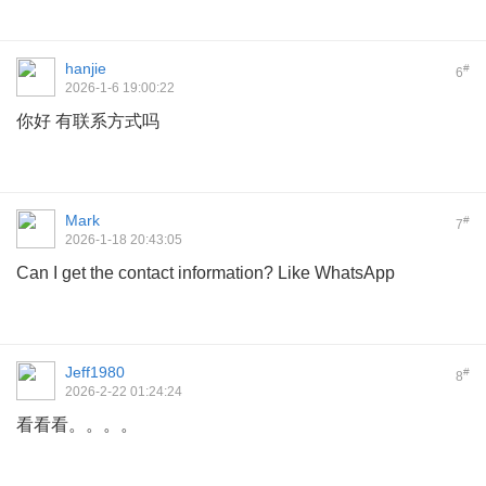
hanjie
#
6
2026-1-6 19:00:22
你好 有联系方式吗
Mark
#
7
2026-1-18 20:43:05
Can I get the contact information? Like WhatsApp
Jeff1980
#
8
2026-2-22 01:24:24
看看看。。。。