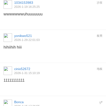
1034153983
沙发
2026-1-19 16:25:25
wwwwwwwuhuuuuuuu
yonikwo521
板凳
2026-1-29 22:01:03
hihiihih hiii
cinix52672
地板
2026-1-31 15:10:19
11111111111
Bonca
#
5