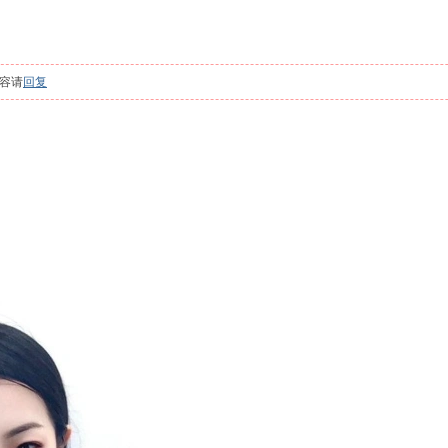
容请
回复