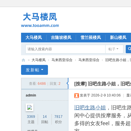
大马楼凤
吉隆坡楼凤
雪兰莪楼凤
新山楼凤
帖子
»
大马楼凤
›
马来西亚综合
›
马来西亚综合
›
旧吧生路小姐，旧
大
发新帖
马
[按摩]
旧吧生路小姐，旧吧
查看:
6486
|
回复:
2
楼
凤
admin
发表于 2026-2-9 10:40:06
|
显
旧吧生路小姐
，旧吧生路
闲中心提供按摩服务，
3369
14
7817
多得的女友feel，服
主题
回帖
积分