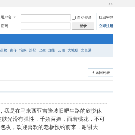
切
换
用户名
自动登录
找回密码
到
宽
密码
立即注册
登录
版
蕉赖
古仔
怡保
沙登
巴生
加影
云顶
大城堡
文良港
返回列表
们好，我是在马来西亚吉隆坡旧吧生路的欣悦休
皮肤光滑有弹性，千娇百媚，面若桃花，不可
和包夜，欢迎喜欢的老板预约前来，谢谢大