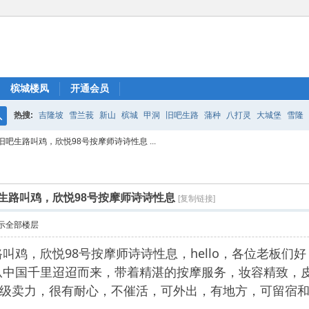
槟城楼凤
开通会员
热搜:
吉隆坡
雪兰莪
新山
槟城
甲洞
旧吧生路
蒲种
八打灵
大城堡
雪隆
搜
吧生路叫鸡，欣悦98号按摩师诗诗性息 ...
索
生路叫鸡，欣悦98号按摩师诗诗性息
[复制链接]
示全部楼层
叫鸡，欣悦98号按摩师诗诗性息，hello，各位老板
从中国千里迢迢而来，带着精湛的按摩服务，妆容精致，
务超级卖力，很有耐心，不催活，可外出，有地方，可留宿