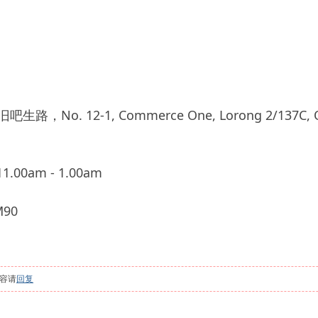
o. 12-1, Commerce One, Lorong 2/137C, Off Ja
.00am - 1.00am
90
容请
回复