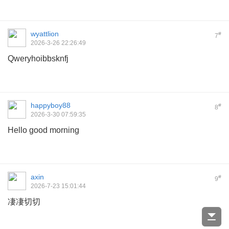
wyattlion
#
7
2026-3-26 22:26:49
Qweryhoibbsknfj
happyboy88
#
8
2026-3-30 07:59:35
Hello good morning
axin
#
9
2026-7-23 15:01:44
凄凄切切