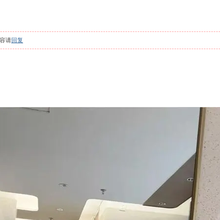
容请
回复