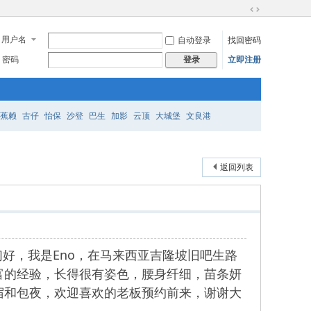
切
换
用户名
自动登录
找回密码
到
宽
密码
立即注册
登录
版
蕉赖
古仔
怡保
沙登
巴生
加影
云顶
大城堡
文良港
返回列表
们好，我是Eno，在马来西亚吉隆坡旧吧生路
富的经验，长得很有姿色，腰身纤细，苗条妍
宿和包夜，欢迎喜欢的老板预约前来，谢谢大