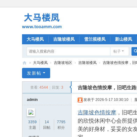
大马楼凤
吉隆坡楼凤
雪兰莪楼凤
新山楼凤
帖子
»
大马楼凤
›
吉隆坡地区
›
吉隆坡楼凤
›
吉隆坡色情按摩，旧吧生
大
发新帖
马
吉隆坡色情按摩，旧吧生路援
查看:
4544
|
回复:
3
楼
凤
admin
发表于 2026-5-17 10:30:10
|
吉隆坡色情按摩
，旧吧生
的欣悦休闲中心会所提
3359
14
7795
美的好身材，妥妥的女
主题
回帖
积分