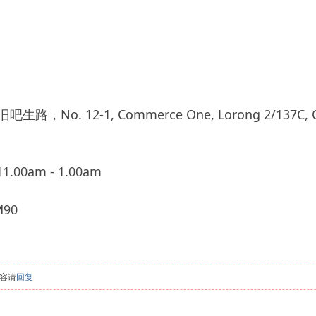
o. 12-1, Commerce One, Lorong 2/137C, Off Ja
.00am - 1.00am
90
容请
回复