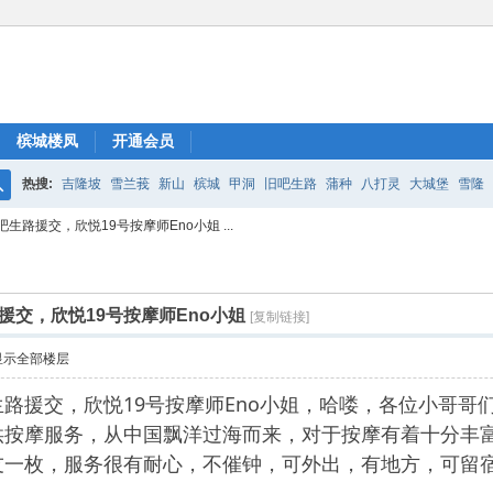
槟城楼凤
开通会员
热搜:
吉隆坡
雪兰莪
新山
槟城
甲洞
旧吧生路
蒲种
八打灵
大城堡
雪隆
搜
路援交，欣悦19号按摩师Eno小姐 ...
索
交，欣悦19号按摩师Eno小姐
[复制链接]
显示全部楼层
路援交，欣悦19号按摩师Eno小姐，哈喽，各位小哥哥
供按摩服务，从中国飘洋过海而来，对于按摩有着十分丰
友一枚，服务很有耐心，不催钟，可外出，有地方，可留