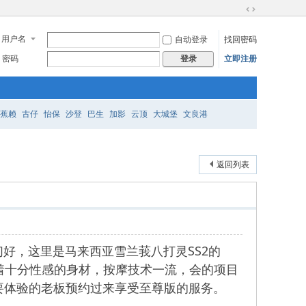
切
换
用户名
自动登录
找回密码
到
宽
密码
立即注册
登录
版
蕉赖
古仔
怡保
沙登
巴生
加影
云顶
大城堡
文良港
返回列表
老板们好，这里是马来西亚雪兰莪八打灵SS2的
都有着十分性感的身材，按摩技术一流，会的项目
要体验的老板预约过来享受至尊版的服务。