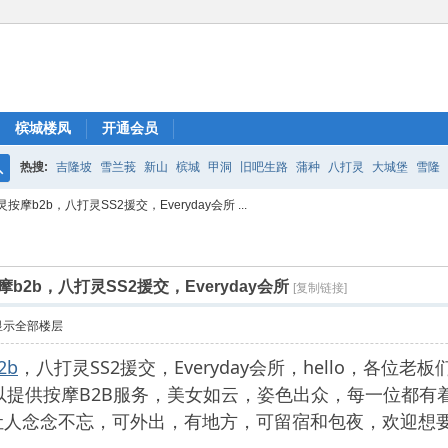
槟城楼凤
开通会员
热搜:
吉隆坡
雪兰莪
新山
槟城
甲洞
旧吧生路
蒲种
八打灵
大城堡
雪隆
搜
摩b2b，八打灵SS2援交，Everyday会所 ...
索
2b，八打灵SS2援交，Everyday会所
[复制链接]
显示全部楼层
2b
，八打灵SS2援交，Everyday会所，hello，各位
店里可以提供按摩B2B服务，美女如云，姿色出众，每一位
让人念念不忘，可外出，有地方，可留宿和包夜，欢迎想