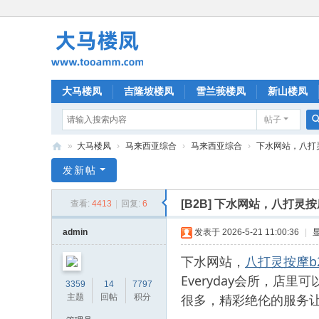
大马楼凤
吉隆坡楼凤
雪兰莪楼凤
新山楼凤
帖子
»
大马楼凤
›
马来西亚综合
›
马来西亚综合
›
下水网站，八打灵按
大
发新帖
马
[B2B]
下水网站，八打灵按摩b
查看:
4413
|
回复:
6
楼
凤
admin
发表于 2026-5-21 11:00:36
|
下水网站，
八打灵按摩b
Everyday会所，
3359
14
7797
很多，精彩绝伦的服务
主题
回帖
积分