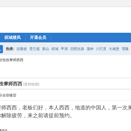
槟城楼凤
开通会员
热搜:
吉隆坡
雪兰莪
新山
槟城
甲洞
旧吧生路
蒲种
八打灵
大城堡
雪隆
搜
欣悦按摩师西西
索
按摩师西西
[复制链接]
示全部楼层
摩师西西，老板们好，本人西西，地道的中国人，第一次
你解除疲劳，来之前请提前预约。