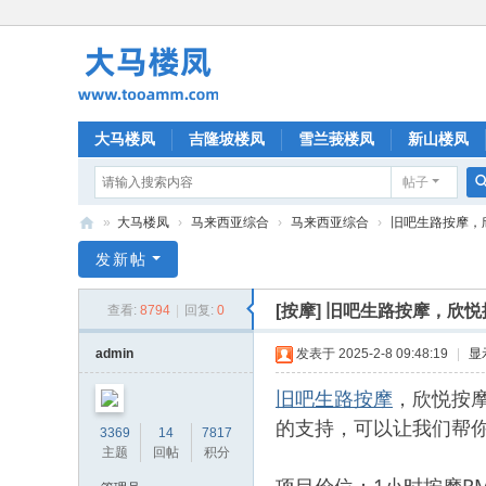
大马楼凤
吉隆坡楼凤
雪兰莪楼凤
新山楼凤
帖子
»
大马楼凤
›
马来西亚综合
›
马来西亚综合
›
旧吧生路按摩，
大
发新帖
马
[按摩]
旧吧生路按摩，欣悦
查看:
8794
|
回复:
0
楼
凤
admin
发表于 2025-2-8 09:48:19
|
显
旧吧生路按摩
，欣悦按
的支持，可以让我们帮
3369
14
7817
主题
回帖
积分