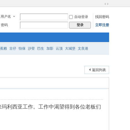
切
换
用户名
自动登录
找回密码
到
宽
密码
立即注册
登录
版
蕉赖
古仔
怡保
沙登
巴生
加影
云顶
大城堡
文良港
返回列表
来玛利西亚工作。工作中渴望得到各位老板们