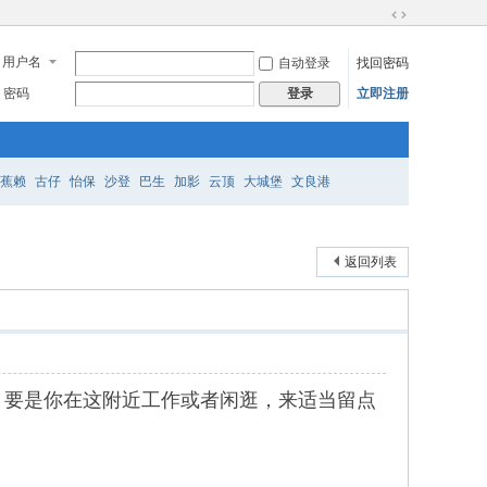
切
换
用户名
自动登录
找回密码
到
宽
密码
立即注册
登录
版
蕉赖
古仔
怡保
沙登
巴生
加影
云顶
大城堡
文良港
返回列表
国。要是你在这附近工作或者闲逛，来适当留点