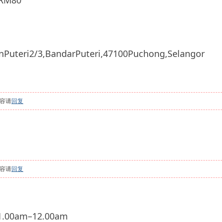
M80
uteri2/3,BandarPuteri,47100Puchong,Selangor
容请
回复
容请
回复
.00am–12.00am