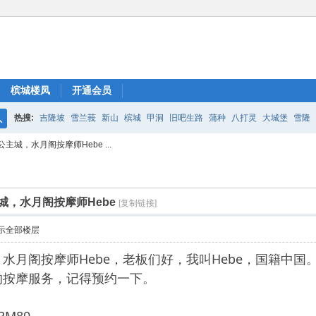
槟城楼凤
开通会员
热搜:
吉隆坡
雪兰莪
新山
槟城
甲洞
旧吧生路
蒲种
八打灵
大城堡
雪隆
搜
主城，水月阁按摩师Hebe ...
索
城，水月阁按摩师Hebe
[复制链接]
示全部楼层
水月阁按摩师Hebe，老板们好，我叫Hebe，国籍中
的按摩服务，记得预约一下。