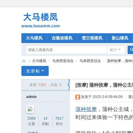
大马楼凤
吉隆坡楼凤
雪兰莪楼凤
新山楼凤
帖子
»
大马楼凤
›
马来西亚综合
›
马来西亚综合
›
蒲种按摩，蒲种公
大
发新帖
马
[按摩]
蒲种按摩，蒲种公主
查看:
7351
|
回复:
0
楼
凤
admin
发表于 2025-2-8 09:46:09
|
显
蒲种按摩
，蒲种公主城，
时间过来体验一下特色
3369
14
7817
主题
回帖
积分