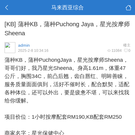
马来西亚综合
[KB]
蒲种KB，蒲种Puchong Jaya，星光按摩师
Sheena
admin
楼主
2025-2-8 10:34:16
11084
0
蒲种KB
，蒲种PuchongJaya，星光按摩师Sheena，
哥哥们好，我乃星光Sheena。身高1.61m，体重47
公斤，胸围34C，前凸后翘，齿白唇红、明眸善睐，
服务质量面面俱到，活好不催时长，配合默契，适配
各种体位，还可以外出，要是疲惫不堪，可以来找我
给你缓解。
项目价位：1小时按摩配套RM190,KB配套RM250
商家名字：星光保健中心