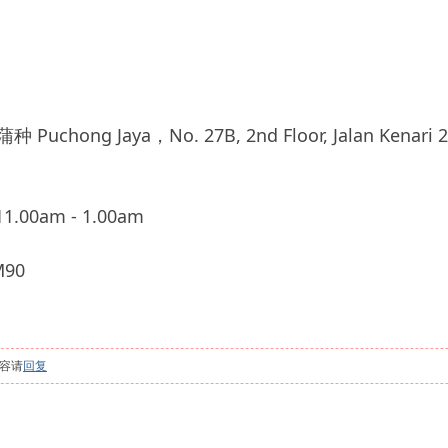
ong Jaya，No. 27B, 2nd Floor, Jalan Kenari 22, 
.00am - 1.00am
90
容请
回复